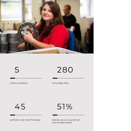
5
280
LOKALISIEREN
MITARBEITER
45
51%
ARTEN VON POSITIONEN
MEHR ALS 5 JAHRE IM
UNTERNEHMEN