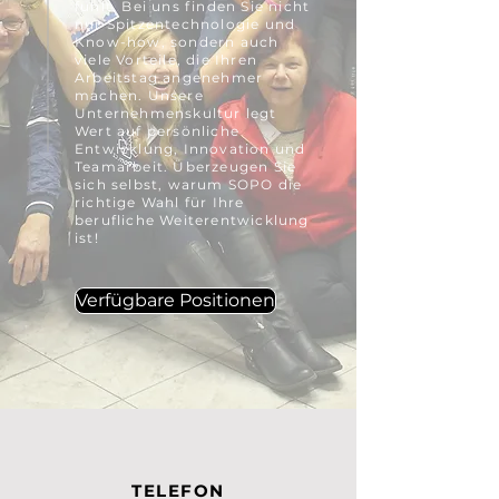
fühlt. Bei uns finden Sie nicht
nur Spitzentechnologie und
Know-how, sondern auch
viele Vorteile, die Ihren
Arbeitstag angenehmer
machen. Unsere
Unternehmenskultur legt
Wert auf persönliche
Entwicklung, Innovation und
Teamarbeit. Überzeugen Sie
sich selbst, warum SOPO die
richtige Wahl für Ihre
berufliche Weiterentwicklung
ist!
Verfügbare Positionen
TELEFON