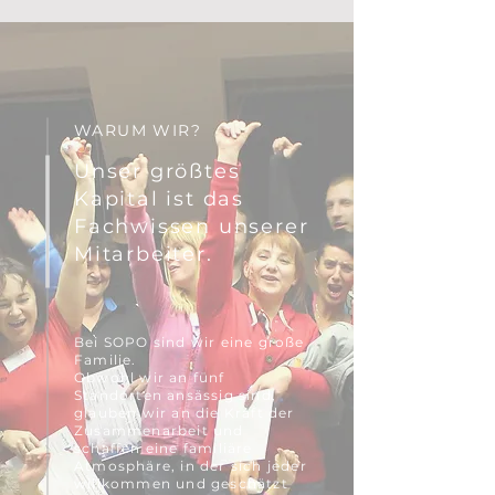
WARUM WIR?
Unser größtes
Kapital ist das
Fachwissen unserer
Mitarbeiter.
Bei SOPO sind wir eine große
Familie.
Obwohl wir an fünf
Standorten ansässig sind,
glauben wir an die Kraft der
Zusammenarbeit und
schaffen eine familiäre
Atmosphäre, in der sich jeder
willkommen und geschätzt