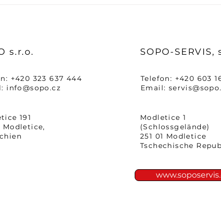
Vakuumverguss von
Der 
Statoren: Eine
bes
Technologie, die die
Lebensdauer und
Leistung von
 s.r.o.
SOPO-SERVIS, s
Elektromotoren auf ein
neues Niveau hebt
on: +420 323 637 444
Telefon: +420 603 1
l:
info@sopo.cz
Email:
servis@sopo
tice 191
Modletice 1
1 Modletice,
(Schlossgelände)
chien
251 01 Modletice
Tschechische Repub
www.soposervis.