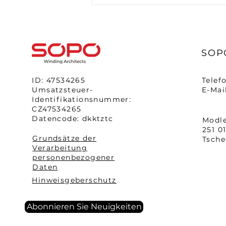
SOPO
ID: 47534265
Telef
Umsatzsteuer-
E-Mai
Identifikationsnummer:
CZ47534265
Datencode: dkktztc
Modle
251 0
Grundsätze der
Tsche
Verarbeitung
personenbezogener
Daten
Hinweisgeberschutz
Abonnieren Sie Neuigkeiten