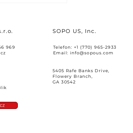
Verkehrsminister
uchte SOPO
.r.o.
SOPO US, Inc.
66 969
Telefon: +1 (770) 965-2933
.cz
Email:
info@sopous.com
5405 Rafe Banks Drive,
Flowery Branch,
GA 30542
lik
cz