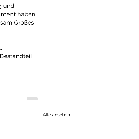
g und 
gement haben 
nsam Großes 
e 
Bestandteil 
Alle ansehen