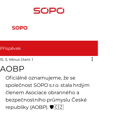
SOPO
SOPO-SERVIS
Příspěvek
15. 5.
Minut čtení: 1
AOBP
Oficiálně oznamujeme, že se 
společnost SOPO s.r.o. stala hrdým 
členem Asociace obranného a 
bezpečnostního průmyslu České 
republiky (AOBP). 🛡️🇨🇿