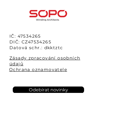
IČ:
47534265
DIČ: CZ47534265
Datová schr.: dkktztc
Zásady zpracování osobních
údajů
Ochrana oznamovatele
Odebírat novinky
SOPO s.r.o.
Tel:
+420 323 637 444