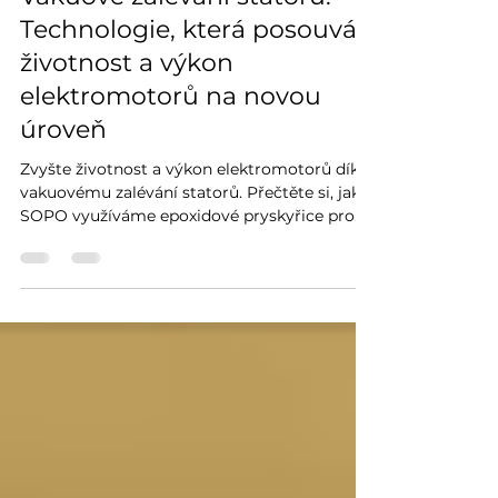
21. 11. 2025
Minut čtení: 2
Vakuové zalévání statorů:
Technologie, která posouvá
životnost a výkon
elektromotorů na novou
úroveň
Zvyšte životnost a výkon elektromotorů díky
vakuovému zalévání statorů. Přečtěte si, jak v
SOPO využíváme epoxidové pryskyřice pro
dokonalou izolaci a odvod tepla.