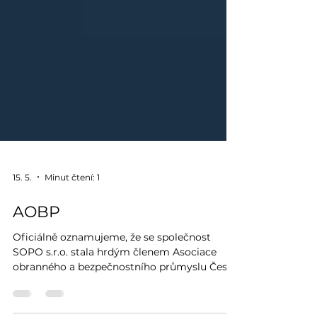
15. 5.
Minut čtení: 1
AOBP
Oficiálně oznamujeme, že se společnost
SOPO s.r.o. stala hrdým členem Asociace
obranného a bezpečnostního průmyslu České
republiky (AOBP). 🛡️🇨🇿 AOBP je profesní