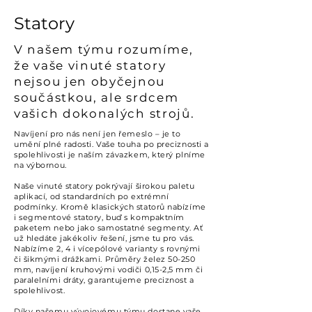
Statory
V našem týmu rozumíme,
že vaše vinuté statory
nejsou jen obyčejnou
součástkou, ale srdcem
vašich dokonalých strojů.
Navíjení pro nás není jen řemeslo – je to
umění plné radosti. Vaše touha po preciznosti a
spolehlivosti je naším závazkem, který plníme
na výbornou.
Naše vinuté statory pokrývají širokou paletu
aplikací, od standardních po extrémní
podmínky. Kromě klasických statorů nabízíme
i segmentové statory, buď s kompaktním
paketem nebo jako samostatné segmenty. Ať
už hledáte jakékoliv řešení, jsme tu pro vás.
Nabízíme 2, 4 i vícepólové varianty s rovnými
či šikmými drážkami. Průměry želez 50-250
mm, navíjení kruhovými vodiči 0,15-2,5 mm či
paralelními dráty, garantujeme preciznost a
spolehlivost.
Díky našemu vývojovému týmu dostane vaše