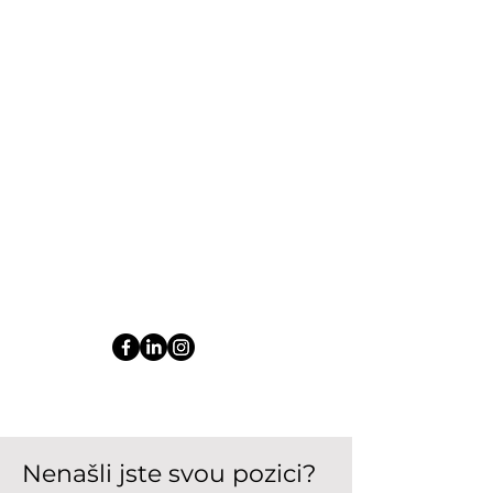
TELEFON
+420 603 166 966
EMAIL
kariera@sopo.cz
SLEDUJTE NÁS
Nenašli jste svou pozici?